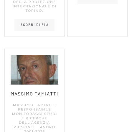
DELLA PROTEZIONE
INTERNAZIONALE DI
TORINO.
SCOPRI DI PIÙ
MASSIMO TAMIATTI
MASSIMO TAMIATTI,
RESPONSABILE
MONITORAGGI STUDI
E RICERCHE
DELL’AGENZIA
PIEMONTE LAVORO
2001-2023