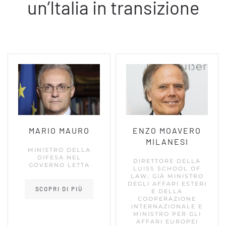
un’Italia in transizione
MARIO MAURO
ENZO MOAVERO
MILANESI
MINISTRO DELLA
DIFESA NEL
DIRETTORE DELLA
GOVERNO LETTA
LUISS SCHOOL OF
LAW, GIÀ MINISTRO
DEGLI AFFARI ESTERI
SCOPRI DI PIÙ
E DELLA
COOPERAZIONE
INTERNAZIONALE E
MINISTRO PER GLI
AFFARI EUROPEI