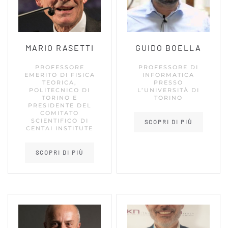
MARIO RASETTI
GUIDO BOELLA
PROFESSORE
PROFESSORE DI
EMERITO DI FISICA
INFORMATICA
TEORICA,
PRESSO
POLITECNICO DI
L’UNIVERSITÀ DI
TORINO E
TORINO
PRESIDENTE DEL
COMITATO
SCIENTIFICO DI
SCOPRI DI PIÙ
CENTAI INSTITUTE
SCOPRI DI PIÙ