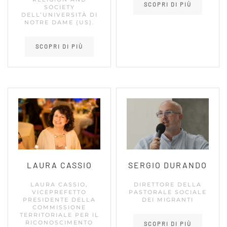
SCOPRI DI PIÙ
SOCIETY
DELL’UNIVERSITÀ DI
NOTRE DAME (US).
SCOPRI DI PIÙ
LAURA CASSIO
SERGIO DURANDO
LAURA CASSIO,
DIRETTORE DELLA
VICEPREFETTO
PASTORALE SOCIALE
PRESIDENTE DELLA
DEI MIGRANTI
COMMISSIONE
TERRITORIALE PER IL
RICONOSCIMENTO
SCOPRI DI PIÙ