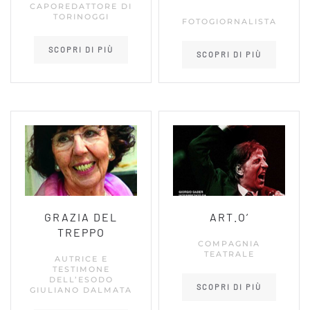
CAPOREDATTORE DI
TORINOGGI
FOTOGIORNALISTA
SCOPRI DI PIÙ
SCOPRI DI PIÙ
GRAZIA DEL
ART.O’
TREPPO
COMPAGNIA
TEATRALE
AUTRICE E
TESTIMONE
DELL’ESODO
SCOPRI DI PIÙ
GIULIANO DALMATA