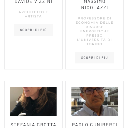
DAVIDE VIZZINI
MASSIMO
NICOLAZZI
ARCHITETTO E
ARTISTA
PROFESSORE DI
ECONOMIA DELLE
RISORSE
SCOPRI DI PIÙ
ENERGETICHE
PRESSO
L’UNIVERSITÀ DI
TORINO
SCOPRI DI PIÙ
STEFANIA CROTTA
PAOLO CUNIBERTI