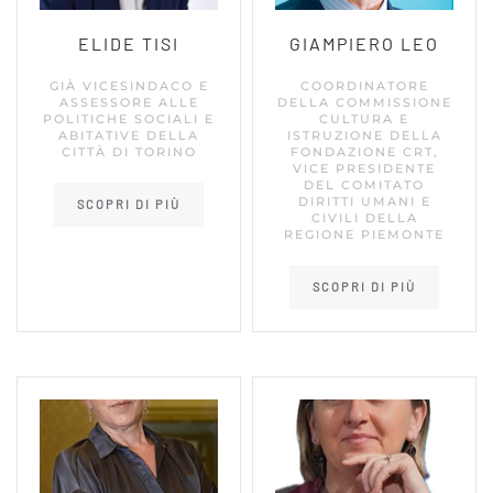
ELIDE TISI
GIAMPIERO LEO
GIÀ VICESINDACO E
COORDINATORE
ASSESSORE ALLE
DELLA COMMISSIONE
POLITICHE SOCIALI E
CULTURA E
ABITATIVE DELLA
ISTRUZIONE DELLA
CITTÀ DI TORINO
FONDAZIONE CRT,
VICE PRESIDENTE
DEL COMITATO
DIRITTI UMANI E
SCOPRI DI PIÙ
CIVILI DELLA
REGIONE PIEMONTE
SCOPRI DI PIÙ