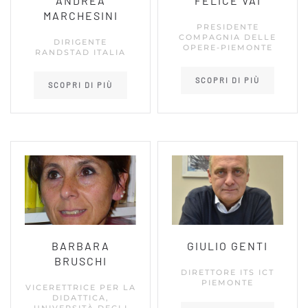
ANDREA
FELICE VAI
MARCHESINI
PRESIDENTE
COMPAGNIA DELLE
DIRIGENTE
OPERE-PIEMONTE
RANDSTAD ITALIA
SCOPRI DI PIÙ
SCOPRI DI PIÙ
BARBARA
GIULIO GENTI
BRUSCHI
DIRETTORE ITS ICT
PIEMONTE
VICERETTRICE PER LA
DIDATTICA,