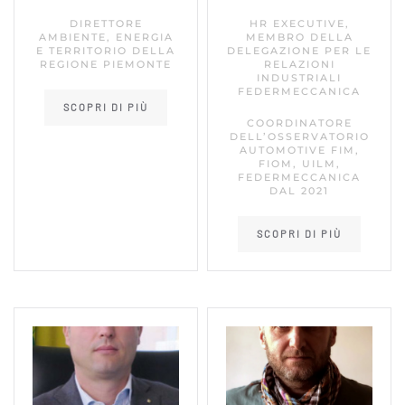
DIRETTORE
HR EXECUTIVE,
AMBIENTE, ENERGIA
MEMBRO DELLA
E TERRITORIO DELLA
DELEGAZIONE PER LE
REGIONE PIEMONTE
RELAZIONI
INDUSTRIALI
FEDERMECCANICA
SCOPRI DI PIÙ
COORDINATORE
DELL’OSSERVATORIO
AUTOMOTIVE FIM,
FIOM, UILM,
FEDERMECCANICA
DAL 2021
SCOPRI DI PIÙ