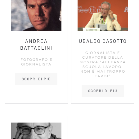
ANDREA
UBALDO CASOTTO
BATTAGLINI
GIORNALISTA E
CURATORE DELLA
FOTOGRAFO E
MOSTRA “ALLEANZA
GIORNALISTA
SCUOLA LAVORO.
NON È MAI TROPPO
TARDI”
SCOPRI DI PIÙ
SCOPRI DI PIÙ