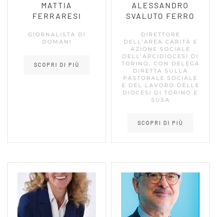
MATTIA
ALESSANDRO
FERRARESI
SVALUTO FERRO
GIORNALISTA DI
DIRETTORE
DOMANI
DELL’AREA CARITÀ E
AZIONE SOCIALE
DELL’ARCIDIOCESI DI
TORINO, CON DELEGA
SCOPRI DI PIÙ
DIRETTA SULLA
PASTORALE SOCIALE
E DEL LAVORO DELLE
DIOCESI DI TORINO E
SUSA
SCOPRI DI PIÙ