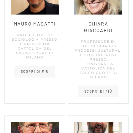
MAURO MAGATTI
CHIARA
GIACCARDI
PROFESSORE DI
SOCIOLOGIA PRESSO
PROFESSORE DI
L’UNIVERSITÀ
SOCIOLOGIA DEI
CATTOLICA DEL
PROCESSI CULTURALI
SACRO CUORE DI
E COMUNICATIVI
MILANO
PRESSO
L’UNIVERSITÀ
CATTOLICA DEL
SCOPRI DI PIÙ
SACRO CUORE DI
MILANO
SCOPRI DI PIÙ