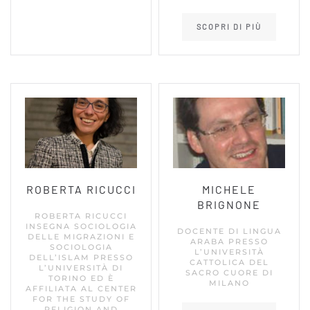
SCOPRI DI PIÙ
ROBERTA RICUCCI
MICHELE
BRIGNONE
ROBERTA RICUCCI
INSEGNA SOCIOLOGIA
DOCENTE DI LINGUA
DELLE MIGRAZIONI E
ARABA PRESSO
SOCIOLOGIA
L’UNIVERSITÀ
DELL’ISLAM PRESSO
CATTOLICA DEL
L’UNIVERSITÀ DI
SACRO CUORE DI
TORINO ED È
MILANO
AFFILIATA AL CENTER
FOR THE STUDY OF
RELIGION AND