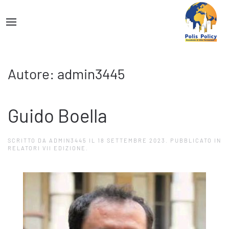
Autore:
admin3445
Guido Boella
SCRITTO DA
ADMIN3445
IL
18 SETTEMBRE 2023
. PUBBLICATO IN
RELATORI VII EDIZIONE
.