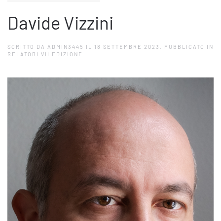
Davide Vizzini
SCRITTO DA
ADMIN3445
IL
18 SETTEMBRE 2023
. PUBBLICATO IN
RELATORI VII EDIZIONE
.