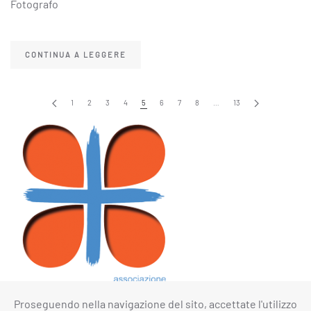
Fotografo
CONTINUA A LEGGERE
1
2
3
4
5
6
7
8
…
13
Proseguendo nella navigazione del sito, accettate l'utilizzo