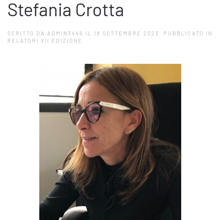
Stefania Crotta
SCRITTO DA
ADMIN3445
IL
18 SETTEMBRE 2023
. PUBBLICATO IN
RELATORI VII EDIZIONE
.