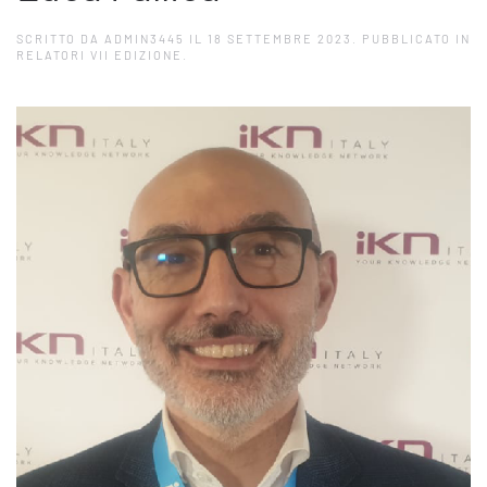
SCRITTO DA
ADMIN3445
IL
18 SETTEMBRE 2023
. PUBBLICATO IN
RELATORI VII EDIZIONE
.