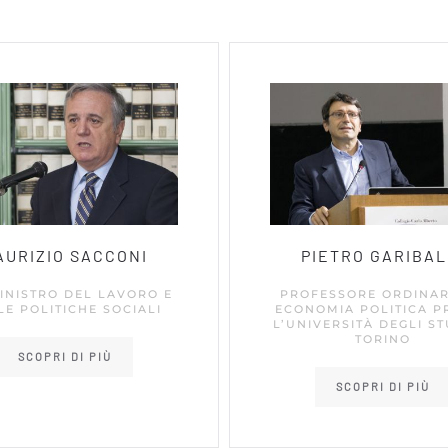
AURIZIO SACCONI
PIETRO GARIBAL
INISTRO DEL LAVORO E
PROFESSORE ORDINAR
LE POLITICHE SOCIALI
ECONOMIA POLITICA P
L’UNIVERSITÀ DEGLI ST
TORINO
SCOPRI DI PIÙ
SCOPRI DI PIÙ