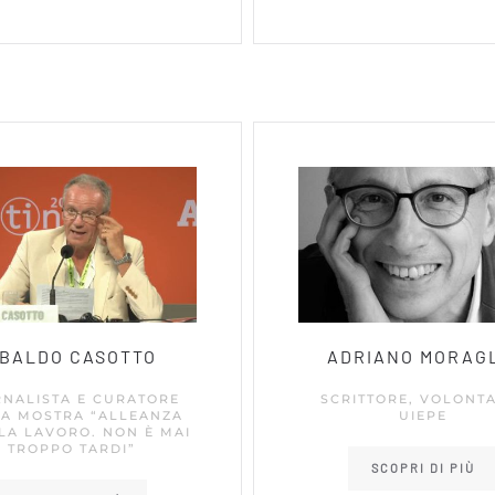
BALDO CASOTTO
ADRIANO MORAG
RNALISTA E CURATORE
SCRITTORE, VOLONT
LA MOSTRA “ALLEANZA
UIEPE
LA LAVORO. NON È MAI
TROPPO TARDI”
SCOPRI DI PIÙ